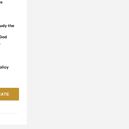
es
udy the
God
e
olicy
NATE